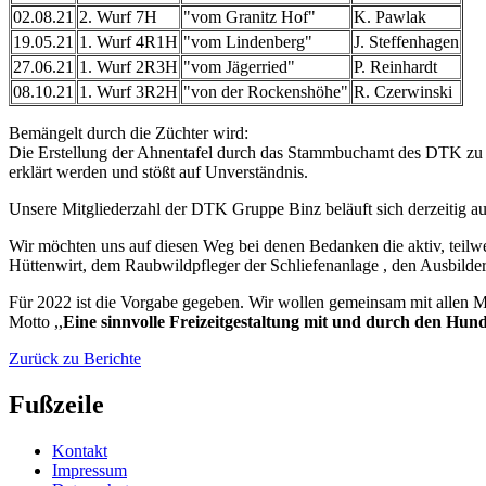
02.08.21
2. Wurf 7H
"vom Granitz Hof"
K. Pawlak
19.05.21
1. Wurf 4R1H
"vom Lindenberg"
J. Steffenhagen
27.06.21
1. Wurf 2R3H
"vom Jägerried"
P. Reinhardt
08.10.21
1. Wurf 3R2H
"von der Rockenshöhe"
R. Czerwinski
Bemängelt durch die Züchter wird:
Die Erstellung der Ahnentafel durch das Stammbuchamt des DTK zu
erklärt werden und stößt auf Unverständnis.
Unsere Mitgliederzahl der DTK Gruppe Binz beläuft sich derzeitig au
Wir möchten uns auf diesen Weg bei denen Bedanken die aktiv, teil
Hüttenwirt, dem Raubwildpfleger der Schliefenanlage , den Ausbilder
Für 2022 ist die Vorgabe gegeben. Wir wollen gemeinsam mit allen M
Motto ,,
Eine sinnvolle Freizeitgestaltung mit und
durch den Hun
Zurück zu Berichte
Fußzeile
Kontakt
Impressum