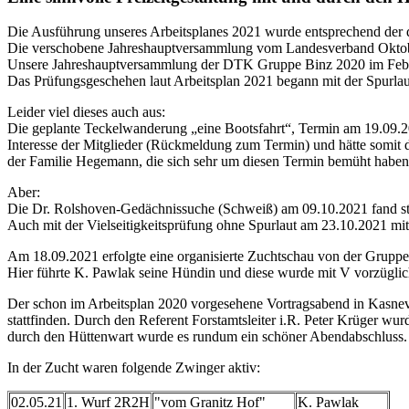
Die Ausführung unseres Arbeitsplanes 2021 wurde entsprechend der
Die verschobene Jahreshauptversammlung vom Landesverband Oktober
Unsere Jahreshauptversammlung der DTK Gruppe Binz 2020 im Febr
Das Prüfungsgeschehen laut Arbeitsplan 2021 begann mit der Spurla
Leider viel dieses auch aus:
Die geplante Teckelwanderung „eine Bootsfahrt“, Termin am 19.09.2
Interesse der Mitglieder (Rückmeldung zum Termin) und hätte somit 
der Familie Hegemann, die sich sehr um diesen Termin bemüht haben
Aber:
Die Dr. Rolshoven-Gedächnissuche (Schweiß) am 09.10.2021 fand s
Auch mit der Vielseitigkeitsprüfung ohne Spurlaut am 23.10.2021 
Am 18.09.2021 erfolgte eine organisierte Zuchtschau von der Gruppe
Hier führte K. Pawlak seine Hündin und diese wurde mit V vorzüglich
Der schon im Arbeitsplan 2020 vorgesehene Vortragsabend in Kasnevi
stattfinden. Durch den Referent Forstamtsleiter i.R. Peter Krüger wu
durch den Hüttenwart wurde es rundum ein schöner Abendabschluss.
In der Zucht waren folgende Zwinger aktiv:
02.05.21
1. Wurf 2R2H
"vom Granitz Hof"
K. Pawlak