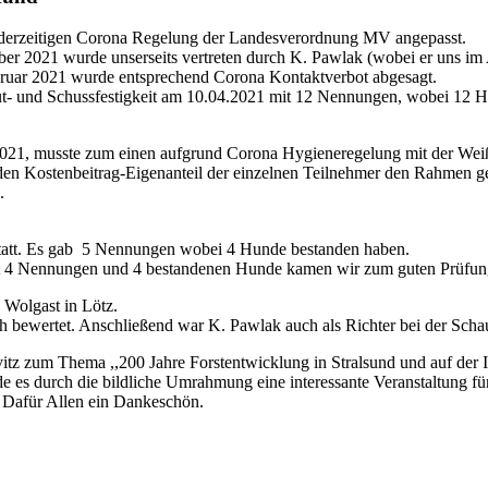
 derzeitigen Corona Regelung der Landesverordnung MV angepasst.
 2021 wurde unserseits vertreten durch K. Pawlak (wobei er uns im 
uar 2021 wurde entsprechend Corona Kontaktverbot abgesagt.
ut- und Schussfestigkeit am 10.04.2021 mit 12 Nennungen, wobei 12 
021, musste zum einen aufgrund Corona Hygieneregelung mit der Weiß
den Kostenbeitrag-Eigenanteil der einzelnen Teilnehmer den Rahmen g
.
tatt. Es gab 5 Nennungen wobei 4 Hunde bestanden haben.
mit 4 Nennungen und 4 bestandenen Hunde kamen wir zum guten Prüfun
 Wolgast in Lötz.
 bewertet. Anschließend war K. Pawlak auch als Richter bei der Schau
tz zum Thema ,,200 Jahre Forstentwicklung in Stralsund und auf der 
rde es durch die bildliche Umrahmung eine interessante Veranstaltung fü
 Dafür Allen ein Dankeschön.